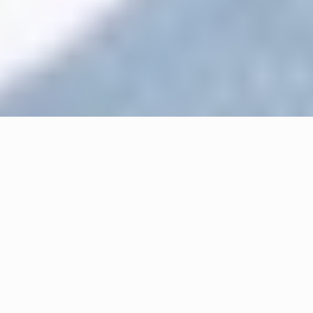
AVIS DE GRAND BLEU
Le bleu s’étale partout dans la maison
comme une invitation au voyage.
Inspiré par l'océan, le ciel d'été et les
paysages du littoral, il insuffle une
atmosphère apaisante. Une agréable